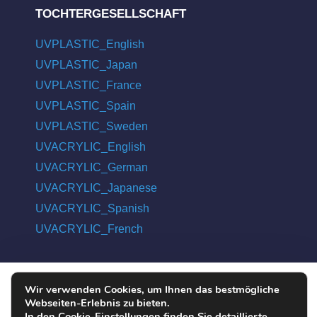
TOCHTERGESELLSCHAFT
UVPLASTIC_English
UVPLASTIC_Japan
UVPLASTIC_France
UVPLASTIC_Spain
UVPLASTIC_Sweden
UVACRYLIC_English
UVACRYLIC_German
UVACRYLIC_Japanese
UVACRYLIC_Spanish
UVACRYLIC_French
Wir verwenden Cookies, um Ihnen das bestmögliche
COPYRIGHT © 2004 - 2026 UVPLASTIC MATERIAL TECHNOLOGY
Webseiten-Erlebnis zu bieten.
CO., LTD. ALL RIGHTS RESERVED
In den Cookie-Einstellungen finden Sie detaillierte