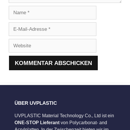
Name
E-
Mail-
Adresse
Website
ÜBER UVPLASTIC
UVPLASTIC Material Technology Co., Ltd ist ein
ONE-STOP Lieferant
von Polycarbonat- and
Acrylplatten. In der Zwischenzeit bieten wir im