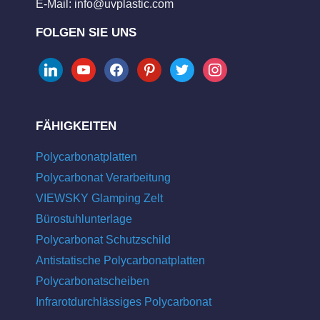
E-Mail:
info@uvplastic.com
FOLGEN SIE UNS
linkedin
youtube
facebook
pinterest
twitter
instagram
FÄHIGKEITEN
Polycarbonatplatten
Polycarbonat Verarbeitung
VIEWSKY Glamping Zelt
Bürostuhlunterlage
Polycarbonat Schutzschild
Antistatische Polycarbonatplatten
Polycarbonatscheiben
Infrarotdurchlässiges Polycarbonat