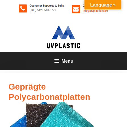
Zum
Language »
Inhalt
springen
Menu
Geprägte
Polycarbonatplatten