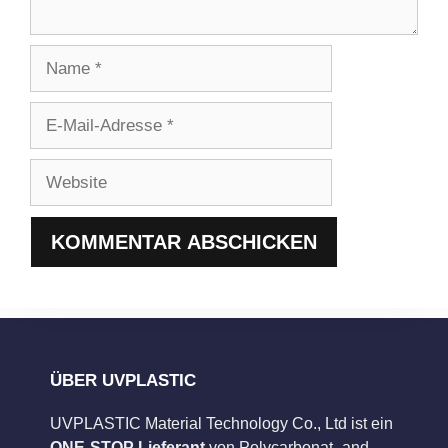
Name
E-
Mail-
Adresse
Website
ÜBER UVPLASTIC
UVPLASTIC Material Technology Co., Ltd ist ein
ONE-STOP Lieferant
von Polycarbonat- and