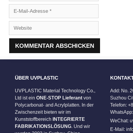
E-
Mail-
Adresse
Website
ÜBER UVPLASTIC
KONTAK
UVPLASTIC Material Technology Co.,
Add: No. 
Ltd ist ein
ONE-STOP Lieferant
von
Suzhou Cit
Polycarbonat- and Acrylplatten. In der
Telefon: 
Zwischenzeit bieten wir im
WhatsApp:
Kunststoffbereich
INTEGRIERTE
WeChat: u
FABRIKATIONSLÖSUNG
. Und wir
E-Mail:
in