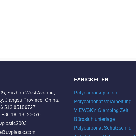
T
FÄHIGKEITEN
205, Suzhou West Avenue,
Polycarbonatplatten
y, Jiangsu Province, China.
Polycarbonat Verarbeitung
+86 512 85186727
VIEWSKY Glamping Zelt
 +86 18118123076
Bürostuhlunterlage
vplastic2003
Polycarbonat Schutzschild
fo@uvplastic.com