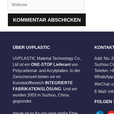
Website
ÜBER UVPLASTIC
KONTAK
UVPLASTIC Material Technology Co.,
Add: No. 
Ltd ist ein
ONE-STOP Lieferant
von
Suzhou Cit
Polycarbonat- and Acrylplatten. In der
Telefon: 
Zwischenzeit bieten wir im
WhatsApp:
Kunststoffbereich
INTEGRIERTE
WeChat: u
FABRIKATIONSLÖSUNG
. Und wir
E-Mail:
in
wurden 2003 in Suzhou, China,
gegründet.
FOLGEN 
Heute ist es für uns eine große Ehre,
linkedin
you