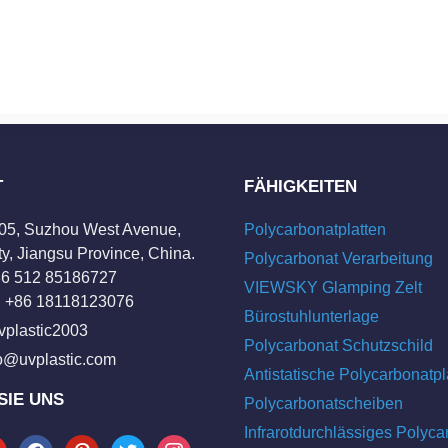
T
FÄHIGKEITEN
205, Suzhou West Avenue,
Polycarbonatplatten
y, Jiangsu Province, China.
Polycarbonat Verarbeitung
+86 512 85186727
VIEWSKY Glamping Zelt
 +86 18118123076
Bürostuhlunterlage
vplastic2003
Polycarbonat Schutzschild
fo@uvplastic.com
Antistatische Polycarbonatpl
SIE UNS
Polycarbonatscheiben
Infrarotdurchlässiges Polyca
tube
facebook
pinterest
twitter
instagram