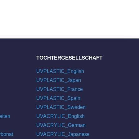
TOCHTERGESELLSCHAFT
UVPLASTIC_English
UVPLASTIC_Japan
UVPLASTIC_France
UVPLASTIC_Spain
UVPLASTIC_Sweden
atten
UVACRYLIC_English
UVACRYLIC_German
rbonat
UVACRYLIC_Japanese