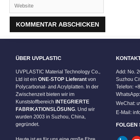
Website
ÜBER UVPLASTIC
KONTAK
UVPLASTIC Material Technology Co.,
Add: No. 
Ltd ist ein
ONE-STOP Lieferant
von
Suzhou Cit
Polycarbonat- and Acrylplatten. In der
Telefon: 
Zwischenzeit bieten wir im
WhatsApp:
Kunststoffbereich
INTEGRIERTE
WeChat: u
FABRIKATIONSLÖSUNG
. Und wir
E-Mail:
in
wurden 2003 in Suzhou, China,
gegründet.
FOLGEN 
Heute ist es für uns eine große Ehre,
linkedin
you