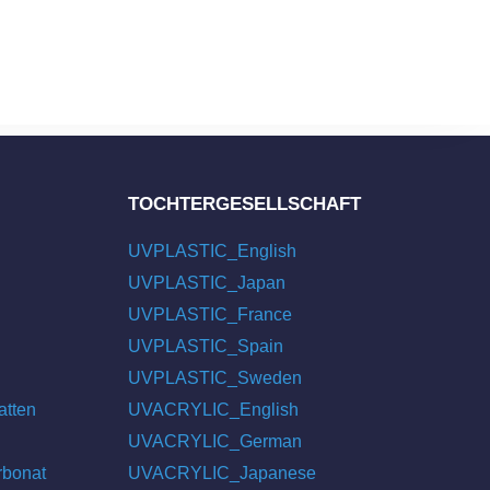
TOCHTERGESELLSCHAFT
UVPLASTIC_English
UVPLASTIC_Japan
UVPLASTIC_France
UVPLASTIC_Spain
UVPLASTIC_Sweden
atten
UVACRYLIC_English
UVACRYLIC_German
rbonat
UVACRYLIC_Japanese