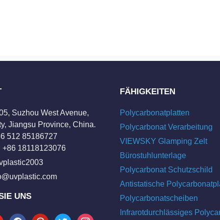
T
FÄHIGKEITEN
205, Suzhou West Avenue,
Polycarbonatplatten
y, Jiangsu Province, China.
Polycarbonat Verarbeitung
+86 512 85186727
VIEWSKY Glamping Zelt
 +86 18118123076
Bürostuhlunterlage
vplastic2003
Polycarbonat Schutzschild
fo@uvplastic.com
Antistatische Polycarbonatpl
SIE UNS
Polycarbonatscheiben
Infrarotdurchlässiges Polyca
tube
facebook
pinterest
twitter
instagram