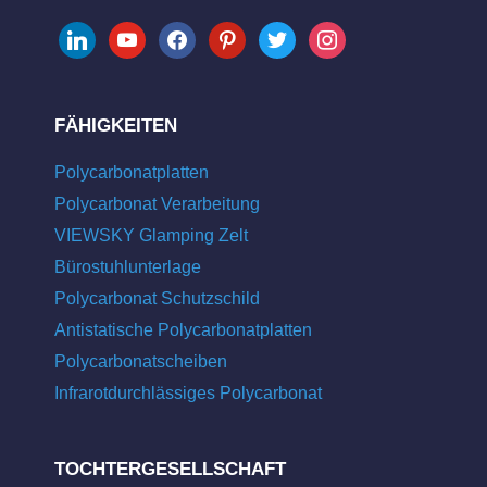
linkedin
youtube
facebook
pinterest
twitter
instagram
FÄHIGKEITEN
Polycarbonatplatten
Polycarbonat Verarbeitung
VIEWSKY Glamping Zelt
Bürostuhlunterlage
Polycarbonat Schutzschild
Antistatische Polycarbonatplatten
Polycarbonatscheiben
Infrarotdurchlässiges Polycarbonat
TOCHTERGESELLSCHAFT