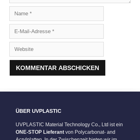
Name
E-
Mail-
Adresse
Website
ÜBER UVPLASTIC
UVPLASTIC Material Technology Co., Ltd ist ein
ONE-STOP Lieferant
von Polycarbonat- and
Acrylplatten. In der Zwischenzeit bieten wir im