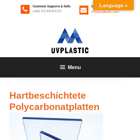
Zum
Language »
Inhalt
springen
Menu
Hartbeschichtete
Polycarbonatplatten