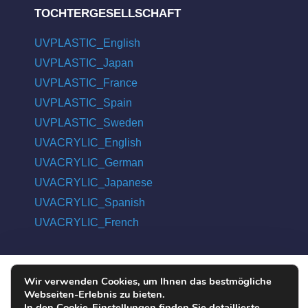
TOCHTERGESELLSCHAFT
UVPLASTIC_English
UVPLASTIC_Japan
UVPLASTIC_France
UVPLASTIC_Spain
UVPLASTIC_Sweden
UVACRYLIC_English
UVACRYLIC_German
UVACRYLIC_Japanese
UVACRYLIC_Spanish
UVACRYLIC_French
Wir verwenden Cookies, um Ihnen das bestmögliche
COPYRIGHT © 2004 - 2026 UVPLASTIC MATERIAL TECHNOLOGY
Webseiten-Erlebnis zu bieten.
CO., LTD. ALL RIGHTS RESERVED
In den Cookie-Einstellungen finden Sie detaillierte