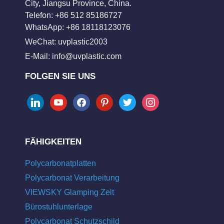
City, Jiangsu Province, China.
Telefon: +86 512 85186727
WhatsApp: +86 18118123076
WeChat: uvplastic2003
E-Mail:
info@uvplastic.com
FOLGEN SIE UNS
linkedin
youtube
facebook
pinterest
twitter
instagram
FÄHIGKEITEN
Polycarbonatplatten
Polycarbonat Verarbeitung
VIEWSKY Glamping Zelt
Bürostuhlunterlage
Polycarbonat Schutzschild