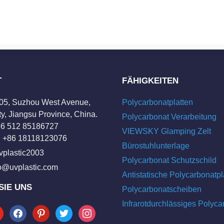
T
FÄHIGKEITEN
205, Suzhou West Avenue,
Polycarbonatplatten
y, Jiangsu Province, China.
Polycarbonat Verarbeitung
+86 512 85186727
VIEWSKY Glamping Zelt
 +86 18118123076
Bürostuhlunterlage
vplastic2003
Polycarbonat Schutzschild
fo@uvplastic.com
Antistatische Polycarbonatpl
SIE UNS
Polycarbonatscheiben
Infrarotdurchlässiges Polyca
tube
facebook
pinterest
twitter
instagram