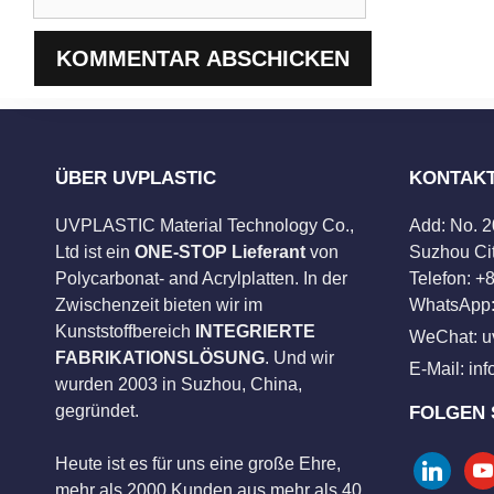
ÜBER UVPLASTIC
KONTAK
UVPLASTIC Material Technology Co.,
Add: No. 
Ltd ist ein
ONE-STOP Lieferant
von
Suzhou Cit
Polycarbonat- and Acrylplatten. In der
Telefon: 
Zwischenzeit bieten wir im
WhatsApp:
Kunststoffbereich
INTEGRIERTE
WeChat: u
FABRIKATIONSLÖSUNG
. Und wir
E-Mail:
in
wurden 2003 in Suzhou, China,
gegründet.
FOLGEN 
Heute ist es für uns eine große Ehre,
linkedin
you
mehr als 2000 Kunden aus mehr als 40