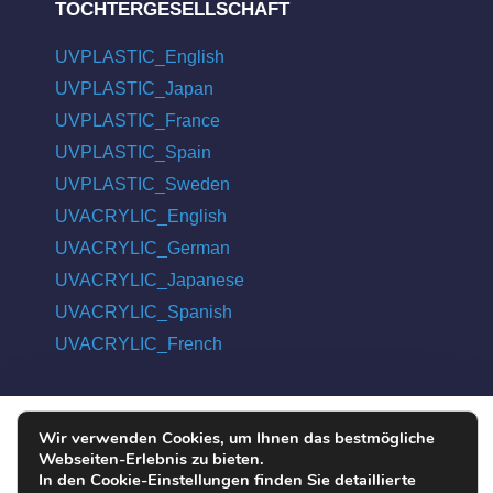
TOCHTERGESELLSCHAFT
UVPLASTIC_English
UVPLASTIC_Japan
UVPLASTIC_France
UVPLASTIC_Spain
UVPLASTIC_Sweden
UVACRYLIC_English
UVACRYLIC_German
UVACRYLIC_Japanese
UVACRYLIC_Spanish
UVACRYLIC_French
Wir verwenden Cookies, um Ihnen das bestmögliche
COPYRIGHT © 2004 - 2026 UVPLASTIC MATERIAL TECHNOLOGY
Webseiten-Erlebnis zu bieten.
CO., LTD. ALL RIGHTS RESERVED
In den Cookie-Einstellungen finden Sie detaillierte