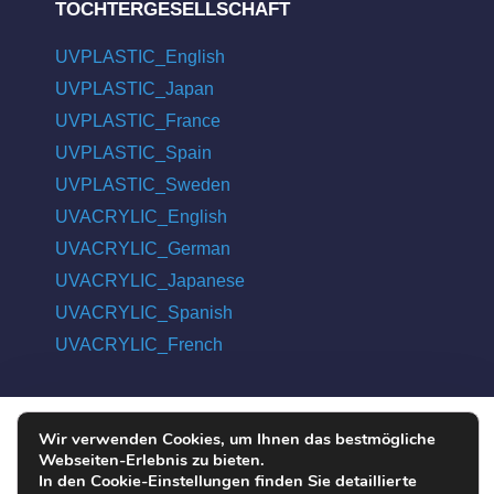
TOCHTERGESELLSCHAFT
UVPLASTIC_English
UVPLASTIC_Japan
UVPLASTIC_France
UVPLASTIC_Spain
UVPLASTIC_Sweden
UVACRYLIC_English
UVACRYLIC_German
UVACRYLIC_Japanese
UVACRYLIC_Spanish
UVACRYLIC_French
Wir verwenden Cookies, um Ihnen das bestmögliche
COPYRIGHT © 2004 - 2026 UVPLASTIC MATERIAL TECHNOLOGY
Webseiten-Erlebnis zu bieten.
CO., LTD. ALL RIGHTS RESERVED
In den Cookie-Einstellungen finden Sie detaillierte