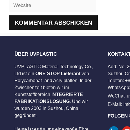
Website
ÜBER UVPLASTIC
KONTAK
UVPLASTIC Material Technology Co.,
Add: No. 
Ltd ist ein
ONE-STOP Lieferant
von
Suzhou Cit
Polycarbonat- and Acrylplatten. In der
Telefon: 
Zwischenzeit bieten wir im
WhatsApp:
Kunststoffbereich
INTEGRIERTE
WeChat: u
FABRIKATIONSLÖSUNG
. Und wir
E-Mail:
in
wurden 2003 in Suzhou, China,
gegründet.
FOLGEN 
Heute ist es für uns eine große Ehre,
linkedin
you