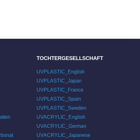
TOCHTERGESELLSCHAFT
UVPLASTIC_English
UVPLASTIC_Japan
UVPLASTIC_France
UVPLASTIC_Spain
UVPLASTIC_Sweden
atten
UVACRYLIC_English
UVACRYLIC_German
rbonat
UVACRYLIC_Japanese