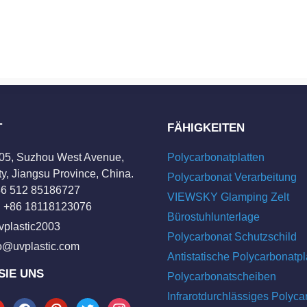
T
FÄHIGKEITEN
205, Suzhou West Avenue,
Polycarbonatplatten
y, Jiangsu Province, China.
Polycarbonat Verarbeitung
+86 512 85186727
VIEWSKY Glamping Zelt
 +86 18118123076
Bürostuhlunterlage
vplastic2003
Polycarbonat Schutzschild
fo@uvplastic.com
Antistatische Polycarbonatpl
SIE UNS
Polycarbonatscheiben
Infrarotdurchlässiges Polyca
tube
facebook
pinterest
twitter
instagram