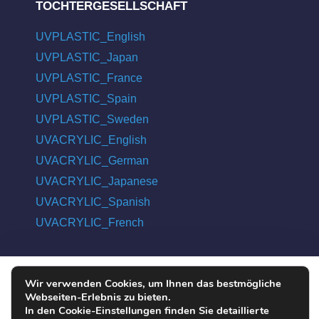
TOCHTERGESELLSCHAFT
UVPLASTIC_English
UVPLASTIC_Japan
UVPLASTIC_France
UVPLASTIC_Spain
UVPLASTIC_Sweden
UVACRYLIC_English
UVACRYLIC_German
UVACRYLIC_Japanese
UVACRYLIC_Spanish
UVACRYLIC_French
Wir verwenden Cookies, um Ihnen das bestmögliche
COPYRIGHT © 2004 - 2026 UVPLASTIC MATERIAL TECHNOLOGY
Webseiten-Erlebnis zu bieten.
CO., LTD. ALL RIGHTS RESERVED
In den Cookie-Einstellungen finden Sie detaillierte