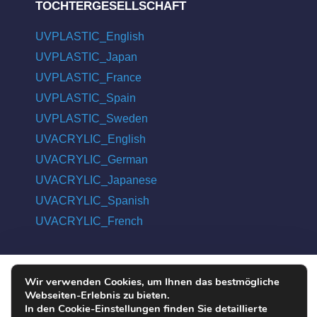
TOCHTERGESELLSCHAFT
UVPLASTIC_English
UVPLASTIC_Japan
UVPLASTIC_France
UVPLASTIC_Spain
UVPLASTIC_Sweden
UVACRYLIC_English
UVACRYLIC_German
UVACRYLIC_Japanese
UVACRYLIC_Spanish
UVACRYLIC_French
Wir verwenden Cookies, um Ihnen das bestmögliche
COPYRIGHT © 2004 - 2026 UVPLASTIC MATERIAL TECHNOLOGY
Webseiten-Erlebnis zu bieten.
CO., LTD. ALL RIGHTS RESERVED
In den Cookie-Einstellungen finden Sie detaillierte