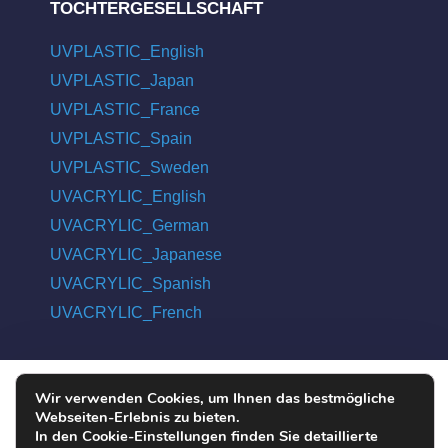
TOCHTERGESELLSCHAFT
UVPLASTIC_English
UVPLASTIC_Japan
UVPLASTIC_France
UVPLASTIC_Spain
UVPLASTIC_Sweden
UVACRYLIC_English
UVACRYLIC_German
UVACRYLIC_Japanese
UVACRYLIC_Spanish
UVACRYLIC_French
Wir verwenden Cookies, um Ihnen das bestmögliche
COPYRIGHT © 2004 - 2026 UVPLASTIC MATERIAL TECHNOLOGY
Webseiten-Erlebnis zu bieten.
CO., LTD. ALL RIGHTS RESERVED
In den Cookie-Einstellungen finden Sie detaillierte