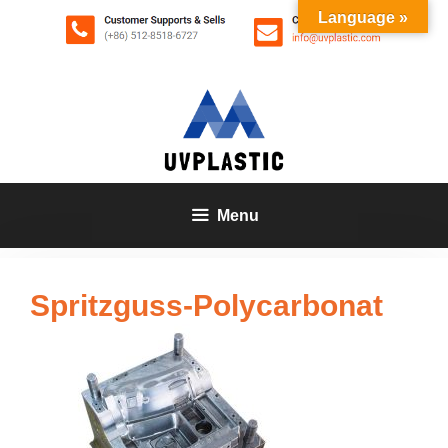
Zum
Language »
Inhalt
springen
Menu
Spritzguss-Polycarbonat