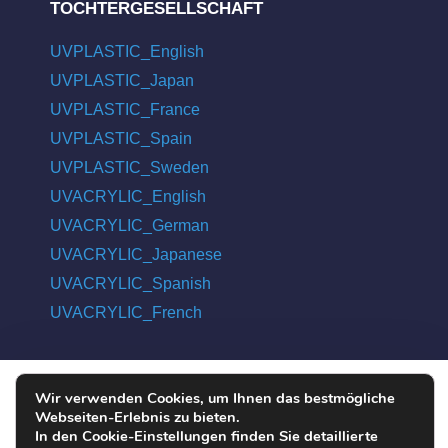
TOCHTERGESELLSCHAFT
UVPLASTIC_English
UVPLASTIC_Japan
UVPLASTIC_France
UVPLASTIC_Spain
UVPLASTIC_Sweden
UVACRYLIC_English
UVACRYLIC_German
UVACRYLIC_Japanese
UVACRYLIC_Spanish
UVACRYLIC_French
Wir verwenden Cookies, um Ihnen das bestmögliche
COPYRIGHT © 2004 - 2026 UVPLASTIC MATERIAL TECHNOLOGY
Webseiten-Erlebnis zu bieten.
CO., LTD. ALL RIGHTS RESERVED
In den Cookie-Einstellungen finden Sie detaillierte