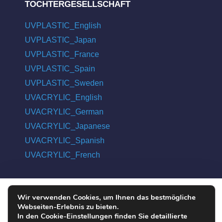
TOCHTERGESELLSCHAFT
UVPLASTIC_English
UVPLASTIC_Japan
UVPLASTIC_France
UVPLASTIC_Spain
UVPLASTIC_Sweden
UVACRYLIC_English
UVACRYLIC_German
UVACRYLIC_Japanese
UVACRYLIC_Spanish
UVACRYLIC_French
Wir verwenden Cookies, um Ihnen das bestmögliche
COPYRIGHT © 2004 - 2026 UVPLASTIC MATERIAL TECHNOLOGY
Webseiten-Erlebnis zu bieten.
CO., LTD. ALL RIGHTS RESERVED
In den Cookie-Einstellungen finden Sie detaillierte