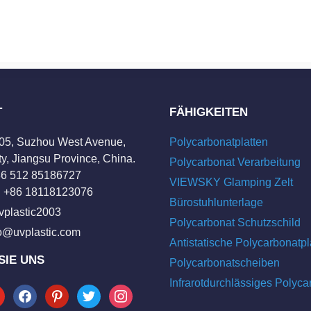
T
FÄHIGKEITEN
205, Suzhou West Avenue,
Polycarbonatplatten
y, Jiangsu Province, China.
Polycarbonat Verarbeitung
+86 512 85186727
VIEWSKY Glamping Zelt
 +86 18118123076
Bürostuhlunterlage
vplastic2003
Polycarbonat Schutzschild
fo@uvplastic.com
Antistatische Polycarbonatpl
SIE UNS
Polycarbonatscheiben
Infrarotdurchlässiges Polyca
tube
facebook
pinterest
twitter
instagram