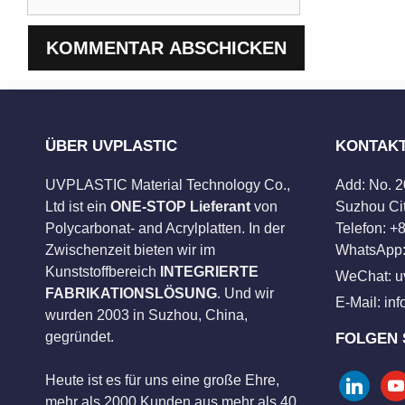
ÜBER UVPLASTIC
KONTAK
UVPLASTIC Material Technology Co.,
Add: No. 
Ltd ist ein
ONE-STOP Lieferant
von
Suzhou Cit
Polycarbonat- and Acrylplatten. In der
Telefon: 
Zwischenzeit bieten wir im
WhatsApp:
Kunststoffbereich
INTEGRIERTE
WeChat: u
FABRIKATIONSLÖSUNG
. Und wir
E-Mail:
in
wurden 2003 in Suzhou, China,
gegründet.
FOLGEN 
Heute ist es für uns eine große Ehre,
linkedin
you
mehr als 2000 Kunden aus mehr als 40