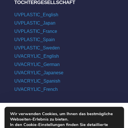
TOCHTERGESELLSCHAFT
UVPLASTIC_English
UVPLASTIC_Japan
UVPLASTIC_France
UVPLASTIC_Spain
UVPLASTIC_Sweden
UVACRYLIC_English
UVACRYLIC_German
UVACRYLIC_Japanese
UVACRYLIC_Spanish
UVACRYLIC_French
Wir verwenden Cookies, um Ihnen das bestmögliche
COPYRIGHT © 2004 - 2026 UVPLASTIC MATERIAL TECHNOLOGY
Webseiten-Erlebnis zu bieten.
CO., LTD. ALL RIGHTS RESERVED
In den Cookie-Einstellungen finden Sie detaillierte