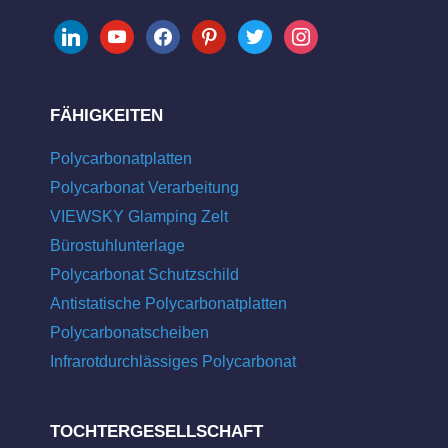
linkedin
youtube
facebook
pinterest
twitter
instagram
FÄHIGKEITEN
Polycarbonatplatten
Polycarbonat Verarbeitung
VIEWSKY Glamping Zelt
Bürostuhlunterlage
Polycarbonat Schutzschild
Antistatische Polycarbonatplatten
Polycarbonatscheiben
Infrarotdurchlässiges Polycarbonat
TOCHTERGESELLSCHAFT