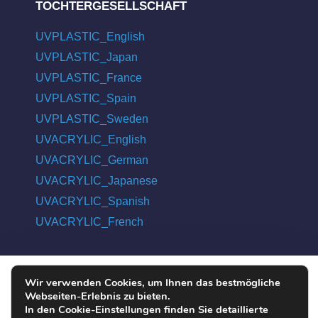
TOCHTERGESELLSCHAFT
UVPLASTIC_English
UVPLASTIC_Japan
UVPLASTIC_France
UVPLASTIC_Spain
UVPLASTIC_Sweden
UVACRYLIC_English
UVACRYLIC_German
UVACRYLIC_Japanese
UVACRYLIC_Spanish
UVACRYLIC_French
Wir verwenden Cookies, um Ihnen das bestmögliche
COPYRIGHT © 2004 - 2026 UVPLASTIC MATERIAL TECHNOLOGY
Webseiten-Erlebnis zu bieten.
CO., LTD. ALL RIGHTS RESERVED
In den Cookie-Einstellungen finden Sie detaillierte