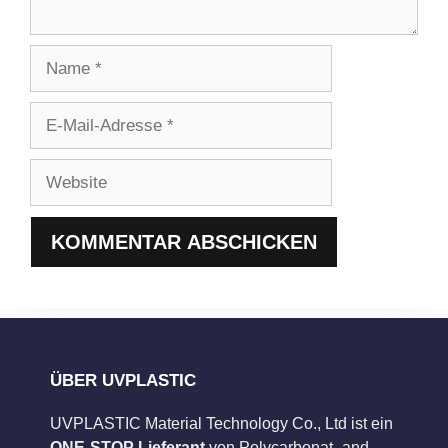
Name
E-
Mail-
Adresse
Website
ÜBER UVPLASTIC
UVPLASTIC Material Technology Co., Ltd ist ein
ONE-STOP Lieferant
von Polycarbonat- and