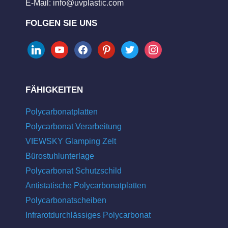
E-Mail:
info@uvplastic.com
FOLGEN SIE UNS
linkedin
youtube
facebook
pinterest
twitter
instagram
FÄHIGKEITEN
Polycarbonatplatten
Polycarbonat Verarbeitung
VIEWSKY Glamping Zelt
Bürostuhlunterlage
Polycarbonat Schutzschild
Antistatische Polycarbonatplatten
Polycarbonatscheiben
Infrarotdurchlässiges Polycarbonat