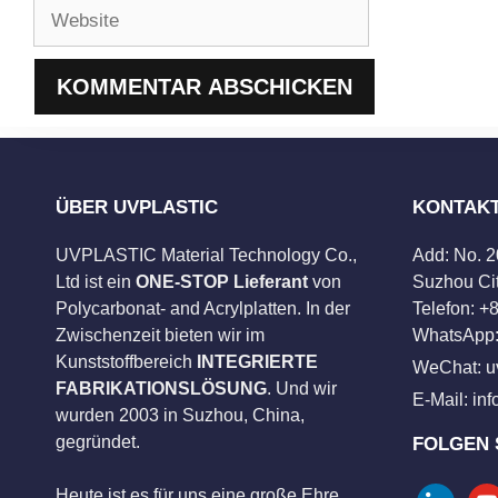
Website
ÜBER UVPLASTIC
KONTAK
UVPLASTIC Material Technology Co.,
Add: No. 
Ltd ist ein
ONE-STOP Lieferant
von
Suzhou Cit
Polycarbonat- and Acrylplatten. In der
Telefon: 
Zwischenzeit bieten wir im
WhatsApp:
Kunststoffbereich
INTEGRIERTE
WeChat: u
FABRIKATIONSLÖSUNG
. Und wir
E-Mail:
in
wurden 2003 in Suzhou, China,
gegründet.
FOLGEN 
Heute ist es für uns eine große Ehre,
linkedin
you