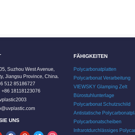
T
FÄHIGKEITEN
205, Suzhou West Avenue,
Polycarbonatplatten
y, Jiangsu Province, China.
Polycarbonat Verarbeitung
+86 512 85186727
VIEWSKY Glamping Zelt
 +86 18118123076
Bürostuhlunterlage
vplastic2003
Polycarbonat Schutzschild
fo@uvplastic.com
Antistatische Polycarbonatpl
SIE UNS
Polycarbonatscheiben
Infrarotdurchlässiges Polyca
tube
facebook
pinterest
twitter
instagram