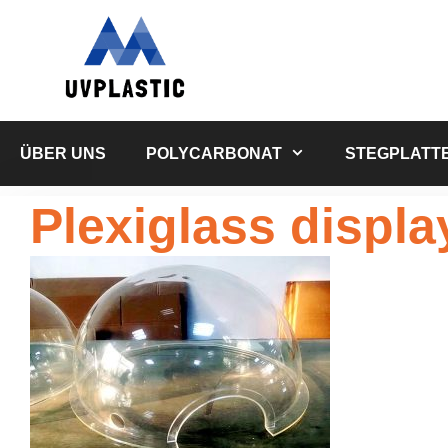
Zum
Inhalt
springen
ÜBER UNS
POLYCARBONAT
STEGPLATT
Plexiglass displa