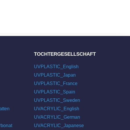
TOCHTERGESELLSCHAFT
UVPLASTIC_English
UVPLASTIC_Japan
UVPLASTIC_France
UVPLASTIC_Spain
UVPLASTIC_Sweden
atten
UVACRYLIC_English
UVACRYLIC_German
rbonat
UVACRYLIC_Japanese