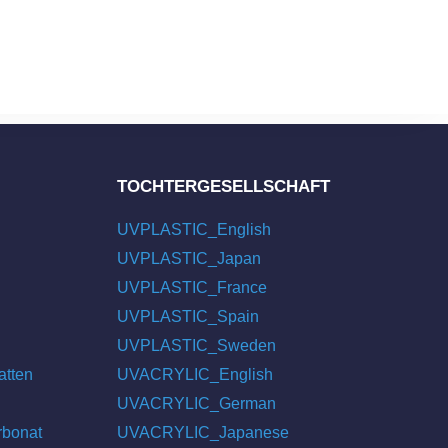
TOCHTERGESELLSCHAFT
UVPLASTIC_English
UVPLASTIC_Japan
UVPLASTIC_France
UVPLASTIC_Spain
UVPLASTIC_Sweden
atten
UVACRYLIC_English
UVACRYLIC_German
rbonat
UVACRYLIC_Japanese