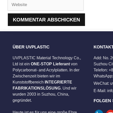
Website
ÜBER UVPLASTIC
KONTAK
UVPLASTIC Material Technology Co.,
Add: No. 
Ltd ist ein
ONE-STOP Lieferant
von
Suzhou Cit
Polycarbonat- and Acrylplatten. In der
Telefon: 
Zwischenzeit bieten wir im
WhatsApp:
Kunststoffbereich
INTEGRIERTE
WeChat: u
FABRIKATIONSLÖSUNG
. Und wir
E-Mail:
in
wurden 2003 in Suzhou, China,
gegründet.
FOLGEN 
Heute ist es für uns eine große Ehre,
linkedin
you