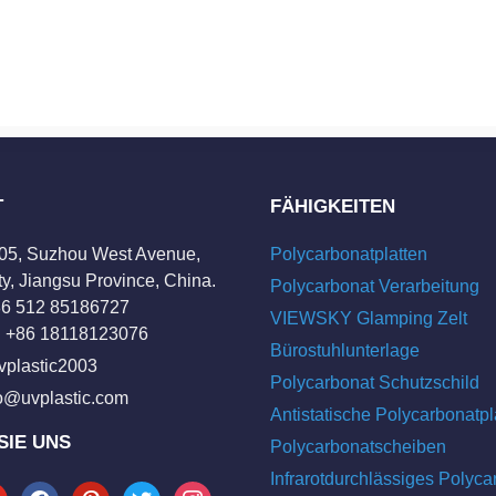
T
FÄHIGKEITEN
205, Suzhou West Avenue,
Polycarbonatplatten
y, Jiangsu Province, China.
Polycarbonat Verarbeitung
+86 512 85186727
VIEWSKY Glamping Zelt
 +86 18118123076
Bürostuhlunterlage
vplastic2003
Polycarbonat Schutzschild
fo@uvplastic.com
Antistatische Polycarbonatpl
SIE UNS
Polycarbonatscheiben
Infrarotdurchlässiges Polyca
tube
facebook
pinterest
twitter
instagram