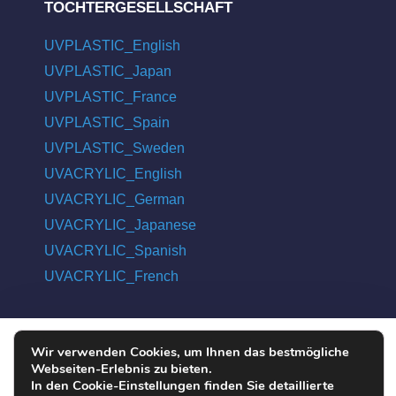
TOCHTERGESELLSCHAFT
UVPLASTIC_English
UVPLASTIC_Japan
UVPLASTIC_France
UVPLASTIC_Spain
UVPLASTIC_Sweden
UVACRYLIC_English
UVACRYLIC_German
UVACRYLIC_Japanese
UVACRYLIC_Spanish
UVACRYLIC_French
Wir verwenden Cookies, um Ihnen das bestmögliche
COPYRIGHT © 2004 - 2026 UVPLASTIC MATERIAL TECHNOLOGY
Webseiten-Erlebnis zu bieten.
CO., LTD. ALL RIGHTS RESERVED
In den Cookie-Einstellungen finden Sie detaillierte