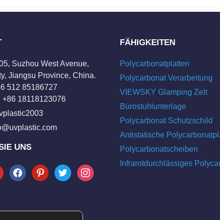
T
FÄHIGKEITEN
205, Suzhou West Avenue,
Polycarbonatplatten
y, Jiangsu Province, China.
Polycarbonat Verarbeitung
+86 512 85186727
VIEWSKY Glamping Zelt
 +86 18118123076
Bürostuhlunterlage
vplastic2003
Polycarbonat Schutzschild
fo@uvplastic.com
Antistatische Polycarbonatpl
SIE UNS
Polycarbonatscheiben
Infrarotdurchlässiges Polyca
tube
facebook
pinterest
twitter
instagram