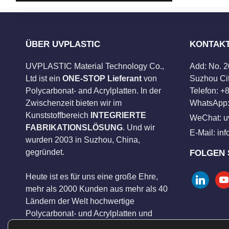
ÜBER UVPLASTIC
KONTAK
UVPLASTIC Material Technology Co.,
Add: No. 
Ltd ist ein
ONE-STOP Lieferant
von
Suzhou Cit
Polycarbonat- and Acrylplatten. In der
Telefon: 
Zwischenzeit bieten wir im
WhatsApp:
Kunststoffbereich
INTEGRIERTE
WeChat: u
FABRIKATIONSLÖSUNG
. Und wir
E-Mail:
in
wurden 2003 in Suzhou, China,
gegründet.
FOLGEN 
Heute ist es für uns eine große Ehre,
linkedin
you
mehr als 2000 Kunden aus mehr als 40
Ländern der Welt hochwertige
Polycarbonat- und Acrylplatten und
hervorragenden Verarbeitungsservice