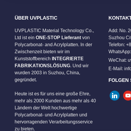
ÜBER UVPLASTIC
KONTAK
UVPLASTIC Material Technology Co.,
Add: No. 
Ltd ist ein
ONE-STOP Lieferant
von
Suzhou Cit
Polycarbonat- and Acrylplatten. In der
Telefon: 
Zwischenzeit bieten wir im
WhatsApp:
Kunststoffbereich
INTEGRIERTE
WeChat: u
FABRIKATIONSLÖSUNG
. Und wir
E-Mail:
in
wurden 2003 in Suzhou, China,
gegründet.
FOLGEN 
Heute ist es für uns eine große Ehre,
linkedin
you
mehr als 2000 Kunden aus mehr als 40
Ländern der Welt hochwertige
Polycarbonat- und Acrylplatten und
hervorragenden Verarbeitungsservice
zu bieten.