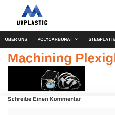
Zum
Inhalt
springen
ÜBER UNS
POLYCARBONAT
STEGPLATT
Machining Plexig
Schreibe Einen Kommentar
Kommentar