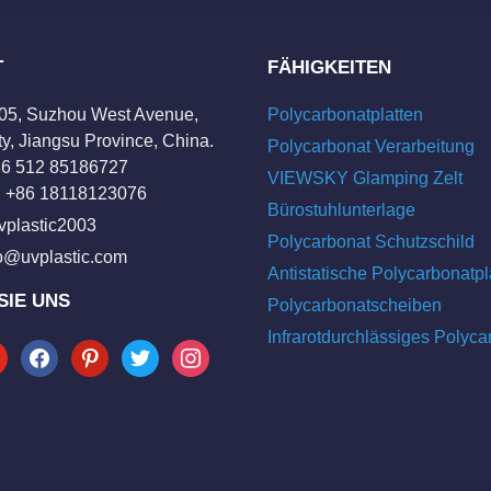
T
FÄHIGKEITEN
205, Suzhou West Avenue,
Polycarbonatplatten
y, Jiangsu Province, China.
Polycarbonat Verarbeitung
+86 512 85186727
VIEWSKY Glamping Zelt
 +86 18118123076
Bürostuhlunterlage
vplastic2003
Polycarbonat Schutzschild
fo@uvplastic.com
Antistatische Polycarbonatpl
SIE UNS
Polycarbonatscheiben
Infrarotdurchlässiges Polyca
tube
facebook
pinterest
twitter
instagram