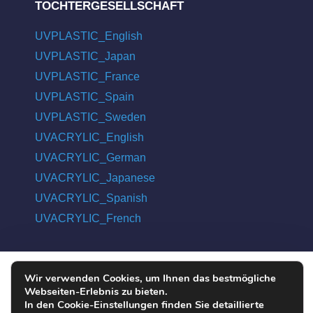
TOCHTERGESELLSCHAFT
UVPLASTIC_English
UVPLASTIC_Japan
UVPLASTIC_France
UVPLASTIC_Spain
UVPLASTIC_Sweden
UVACRYLIC_English
UVACRYLIC_German
UVACRYLIC_Japanese
UVACRYLIC_Spanish
UVACRYLIC_French
Wir verwenden Cookies, um Ihnen das bestmögliche
COPYRIGHT © 2004 - 2026 UVPLASTIC MATERIAL TECHNOLOGY
Webseiten-Erlebnis zu bieten.
CO., LTD. ALL RIGHTS RESERVED
In den Cookie-Einstellungen finden Sie detaillierte