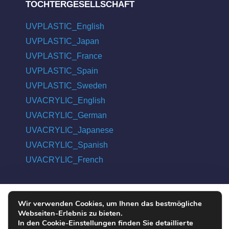
TOCHTERGESELLSCHAFT
UVPLASTIC_English
UVPLASTIC_Japan
UVPLASTIC_France
UVPLASTIC_Spain
UVPLASTIC_Sweden
UVACRYLIC_English
UVACRYLIC_German
UVACRYLIC_Japanese
UVACRYLIC_Spanish
UVACRYLIC_French
Wir verwenden Cookies, um Ihnen das bestmögliche
COPYRIGHT © 2004 - 2026 UVPLASTIC MATERIAL TECHNOLOGY
Webseiten-Erlebnis zu bieten.
CO., LTD. ALL RIGHTS RESERVED
In den Cookie-Einstellungen finden Sie detaillierte