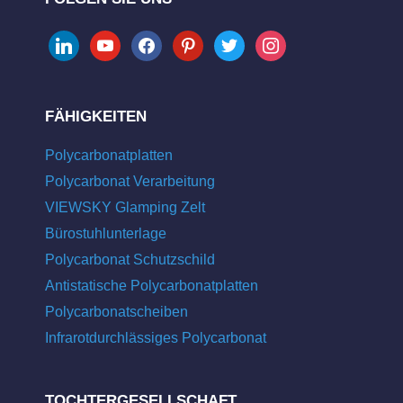
linkedin
youtube
facebook
pinterest
twitter
instagram
FÄHIGKEITEN
Polycarbonatplatten
Polycarbonat Verarbeitung
VIEWSKY Glamping Zelt
Bürostuhlunterlage
Polycarbonat Schutzschild
Antistatische Polycarbonatplatten
Polycarbonatscheiben
Infrarotdurchlässiges Polycarbonat
TOCHTERGESELLSCHAFT