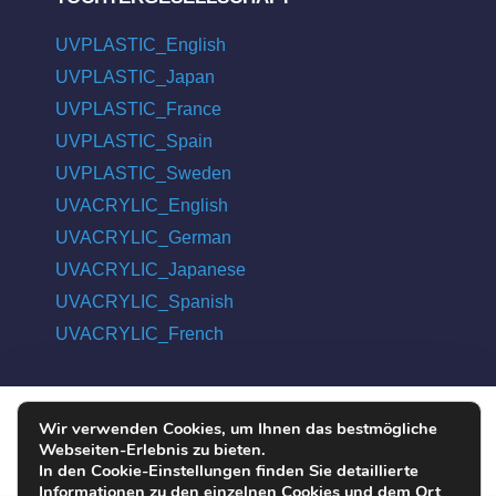
UVPLASTIC_English
UVPLASTIC_Japan
UVPLASTIC_France
UVPLASTIC_Spain
UVPLASTIC_Sweden
UVACRYLIC_English
UVACRYLIC_German
UVACRYLIC_Japanese
UVACRYLIC_Spanish
UVACRYLIC_French
Wir verwenden Cookies, um Ihnen das bestmögliche
COPYRIGHT © 2004 - 2026 UVPLASTIC MATERIAL TECHNOLOGY
Webseiten-Erlebnis zu bieten.
CO., LTD. ALL RIGHTS RESERVED
In den Cookie-Einstellungen finden Sie detaillierte
Informationen zu den einzelnen Cookies und dem Ort