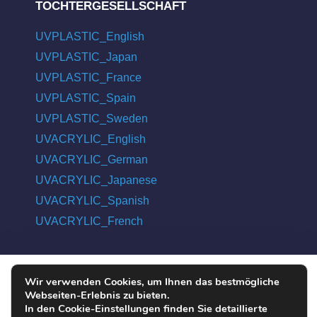
TOCHTERGESELLSCHAFT
UVPLASTIC_English
UVPLASTIC_Japan
UVPLASTIC_France
UVPLASTIC_Spain
UVPLASTIC_Sweden
UVACRYLIC_English
UVACRYLIC_German
UVACRYLIC_Japanese
UVACRYLIC_Spanish
UVACRYLIC_French
Wir verwenden Cookies, um Ihnen das bestmögliche
COPYRIGHT © 2004 - 2026 UVPLASTIC MATERIAL TECHNOLOGY
Webseiten-Erlebnis zu bieten.
CO., LTD. ALL RIGHTS RESERVED
In den Cookie-Einstellungen finden Sie detaillierte