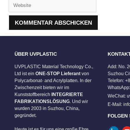
Website
ÜBER UVPLASTIC
KONTAK
UVPLASTIC Material Technology Co.,
Add: No. 
Ltd ist ein
ONE-STOP Lieferant
von
Suzhou Cit
Polycarbonat- and Acrylplatten. In der
Telefon: 
Zwischenzeit bieten wir im
WhatsApp:
Kunststoffbereich
INTEGRIERTE
WeChat: u
FABRIKATIONSLÖSUNG
. Und wir
E-Mail:
in
wurden 2003 in Suzhou, China,
gegründet.
FOLGEN 
Heute ist es für uns eine große Ehre,
linkedin
you