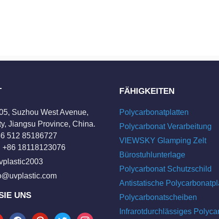
T
FÄHIGKEITEN
205, Suzhou West Avenue,
Polycarbonatplatten
y, Jiangsu Province, China.
Polycarbonat Verarbeitung
+86 512 85186727
VIEWSKY Glamping Zelt
 +86 18118123076
Bürostuhlunterlage
vplastic2003
Polycarbonat Schutzschild
fo@uvplastic.com
Antistatische Polycarbonatpl
SIE UNS
Polycarbonatscheiben
Infrarotdurchlässiges Polyca
tube
facebook
pinterest
twitter
instagram