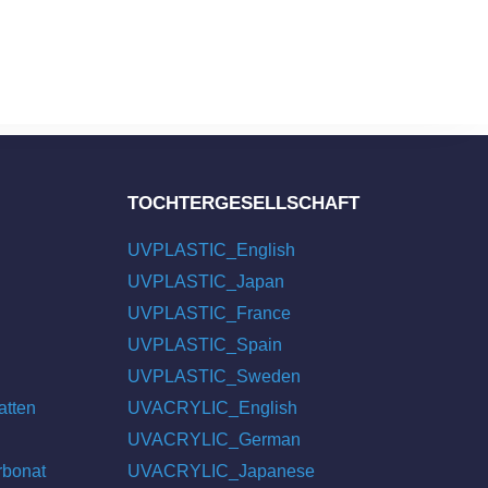
TOCHTERGESELLSCHAFT
UVPLASTIC_English
UVPLASTIC_Japan
UVPLASTIC_France
UVPLASTIC_Spain
UVPLASTIC_Sweden
atten
UVACRYLIC_English
UVACRYLIC_German
rbonat
UVACRYLIC_Japanese