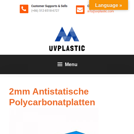
Zum
Language »
Inhalt
springen
Menu
2mm Antistatische
Polycarbonatplatten