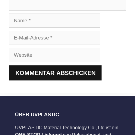
Name
E-
Mail-
Adresse
Website
ÜBER UVPLASTIC
UVPLASTIC Material Technology Co., Ltd ist ein
ONE-STOP Lieferant
von Polycarbonat- and