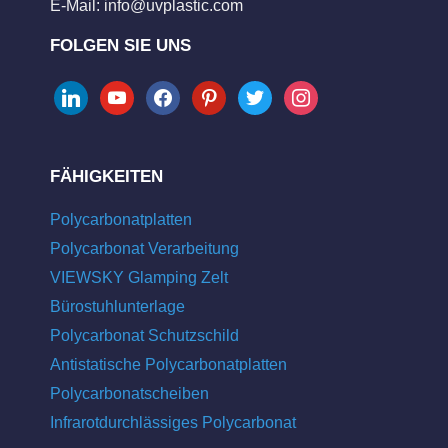
E-Mail:
info@uvplastic.com
FOLGEN SIE UNS
linkedin
youtube
facebook
pinterest
twitter
instagram
FÄHIGKEITEN
Polycarbonatplatten
Polycarbonat Verarbeitung
VIEWSKY Glamping Zelt
Bürostuhlunterlage
Polycarbonat Schutzschild
Antistatische Polycarbonatplatten
Polycarbonatscheiben
Infrarotdurchlässiges Polycarbonat