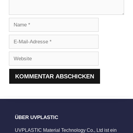
Name
E-
Mail-
Adresse
Website
ÜBER UVPLASTIC
UVPLASTIC Material Technology Co., Ltd ist ein