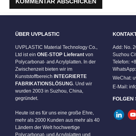
ÜBER UVPLASTIC
KONTAK
UVPLASTIC Material Technology Co.,
Add: No. 
Ltd ist ein
ONE-STOP Lieferant
von
Suzhou Cit
Polycarbonat- and Acrylplatten. In der
Telefon: 
Zwischenzeit bieten wir im
WhatsApp:
Kunststoffbereich
INTEGRIERTE
WeChat: u
FABRIKATIONSLÖSUNG
. Und wir
E-Mail:
in
wurden 2003 in Suzhou, China,
gegründet.
FOLGEN 
Heute ist es für uns eine große Ehre,
linkedin
you
mehr als 2000 Kunden aus mehr als 40
Ländern der Welt hochwertige
Polycarbonat- und Acrylplatten und