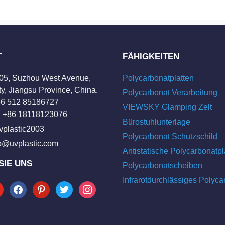
T
FÄHIGKEITEN
205, Suzhou West Avenue,
Polycarbonatplatten
y, Jiangsu Province, China.
Polycarbonat Verarbeitung
+86 512 85186727
VIEWSKY Glamping Zelt
 +86 18118123076
Bürostuhlunterlage
vplastic2003
Polycarbonat Schutzschild
fo@uvplastic.com
Antistatische Polycarbonatpl
SIE UNS
Polycarbonatscheiben
Infrarotdurchlässiges Polyca
tube
facebook
pinterest
twitter
instagram