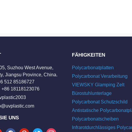
T
FÄHIGKEITEN
205, Suzhou West Avenue,
Polycarbonatplatten
y, Jiangsu Province, China.
Polycarbonat Verarbeitung
+86 512 85186727
VIEWSKY Glamping Zelt
 +86 18118123076
Bürostuhlunterlage
vplastic2003
Polycarbonat Schutzschild
fo@uvplastic.com
Antistatische Polycarbonatpl
SIE UNS
Polycarbonatscheiben
Infrarotdurchlässiges Polyca
tube
facebook
pinterest
twitter
instagram