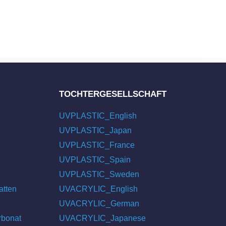
TOCHTERGESELLSCHAFT
UVPLASTIC_English
UVPLASTIC_Japan
UVPLASTIC_France
UVPLASTIC_Spain
UVPLASTIC_Sweden
atten
UVACRYLIC_English
UVACRYLIC_German
rbonat
UVACRYLIC_Japanese