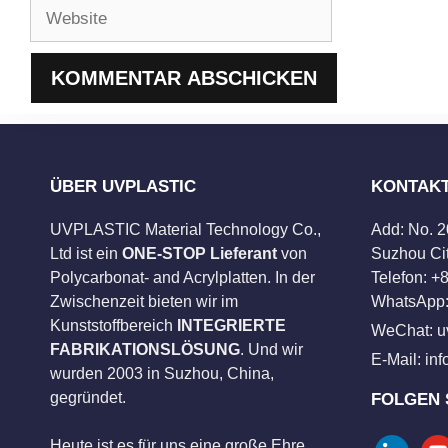
Website
ÜBER UVPLASTIC
KONTAK
UVPLASTIC Material Technology Co.,
Add: No. 
Ltd ist ein
ONE-STOP Lieferant
von
Suzhou Cit
Polycarbonat- and Acrylplatten. In der
Telefon: 
Zwischenzeit bieten wir im
WhatsApp:
Kunststoffbereich
INTEGRIERTE
WeChat: u
FABRIKATIONSLÖSUNG
. Und wir
E-Mail:
in
wurden 2003 in Suzhou, China,
gegründet.
FOLGEN 
Heute ist es für uns eine große Ehre,
linkedin
you