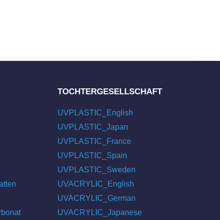
TOCHTERGESELLSCHAFT
UVPLASTIC_English
UVPLASTIC_Japan
UVPLASTIC_France
UVPLASTIC_Spain
UVPLASTIC_Sweden
atten
UVACRYLIC_English
UVACRYLIC_German
rbonat
UVACRYLIC_Japanese