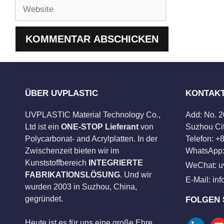
Website
ÜBER UVPLASTIC
KONTAK
UVPLASTIC Material Technology Co.,
Add: No. 
Ltd ist ein
ONE-STOP Lieferant
von
Suzhou Cit
Polycarbonat- and Acrylplatten. In der
Telefon: 
Zwischenzeit bieten wir im
WhatsApp:
Kunststoffbereich
INTEGRIERTE
WeChat: u
FABRIKATIONSLÖSUNG
. Und wir
E-Mail:
in
wurden 2003 in Suzhou, China,
gegründet.
FOLGEN 
Heute ist es für uns eine große Ehre,
linkedin
you