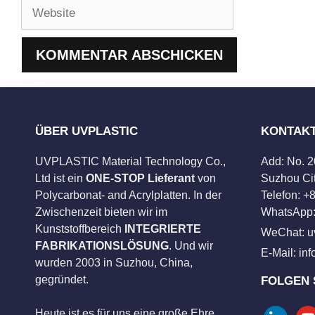
Website
ÜBER UVPLASTIC
KONTAK
UVPLASTIC Material Technology Co.,
Add: No. 
Ltd ist ein
ONE-STOP Lieferant
von
Suzhou Cit
Polycarbonat- and Acrylplatten. In der
Telefon: 
Zwischenzeit bieten wir im
WhatsApp:
Kunststoffbereich
INTEGRIERTE
WeChat: u
FABRIKATIONSLÖSUNG
. Und wir
E-Mail:
in
wurden 2003 in Suzhou, China,
gegründet.
FOLGEN 
Heute ist es für uns eine große Ehre,
linkedin
you