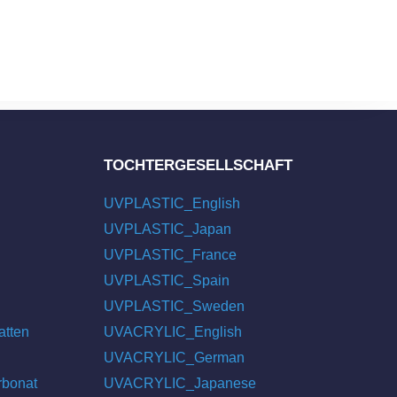
TOCHTERGESELLSCHAFT
UVPLASTIC_English
UVPLASTIC_Japan
UVPLASTIC_France
UVPLASTIC_Spain
UVPLASTIC_Sweden
atten
UVACRYLIC_English
UVACRYLIC_German
rbonat
UVACRYLIC_Japanese