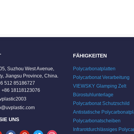
T
FÄHIGKEITEN
205, Suzhou West Avenue,
Polycarbonatplatten
y, Jiangsu Province, China.
Polycarbonat Verarbeitung
+86 512 85186727
VIEWSKY Glamping Zelt
 +86 18118123076
Bürostuhlunterlage
vplastic2003
Polycarbonat Schutzschild
fo@uvplastic.com
Antistatische Polycarbonatpl
SIE UNS
Polycarbonatscheiben
Infrarotdurchlässiges Polyca
tube
facebook
pinterest
twitter
instagram