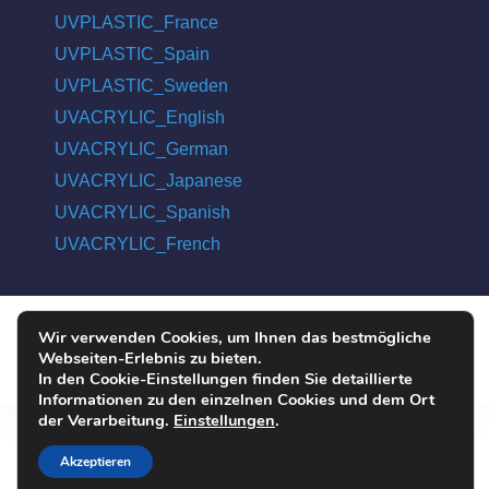
UVPLASTIC_France
UVPLASTIC_Spain
UVPLASTIC_Sweden
UVACRYLIC_English
UVACRYLIC_German
UVACRYLIC_Japanese
UVACRYLIC_Spanish
UVACRYLIC_French
Wir verwenden Cookies, um Ihnen das bestmögliche
COPYRIGHT © 2004 - 2026 UVPLASTIC MATERIAL TECHNOLOGY
Webseiten-Erlebnis zu bieten.
CO., LTD. ALL RIGHTS RESERVED
In den Cookie-Einstellungen finden Sie detaillierte
Informationen zu den einzelnen Cookies und dem Ort
der Verarbeitung.
Einstellungen
.
Akzeptieren