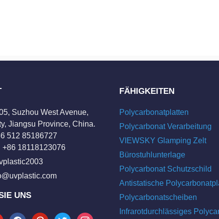
T
FÄHIGKEITEN
205, Suzhou West Avenue,
Polycarbonatplatten
y, Jiangsu Province, China.
Polycarbonat Verarbeitung
+86 512 85186727
VIEWSKY Glamping Zelt
 +86 18118123076
Bürostuhlunterlage
vplastic2003
Polycarbonat Schutzschild
fo@uvplastic.com
Antistatische Polycarbonatpl
SIE UNS
Polycarbonatscheiben
Infrarotdurchlässiges Polyca
tube
facebook
pinterest
twitter
instagram