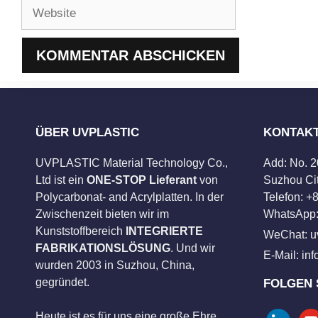
Website
ÜBER UVPLASTIC
KONTAK
UVPLASTIC Material Technology Co.,
Add: No. 
Ltd ist ein
ONE-STOP Lieferant
von
Suzhou Cit
Polycarbonat- and Acrylplatten. In der
Telefon: 
Zwischenzeit bieten wir im
WhatsApp:
Kunststoffbereich
INTEGRIERTE
WeChat: u
FABRIKATIONSLÖSUNG
. Und wir
E-Mail:
in
wurden 2003 in Suzhou, China,
gegründet.
FOLGEN 
Heute ist es für uns eine große Ehre,
linkedin
you