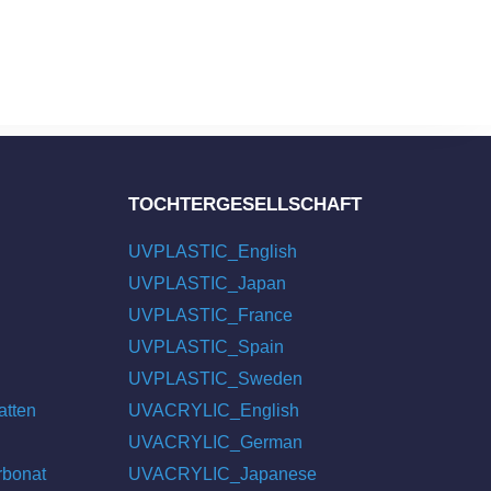
TOCHTERGESELLSCHAFT
UVPLASTIC_English
UVPLASTIC_Japan
UVPLASTIC_France
UVPLASTIC_Spain
UVPLASTIC_Sweden
atten
UVACRYLIC_English
UVACRYLIC_German
rbonat
UVACRYLIC_Japanese