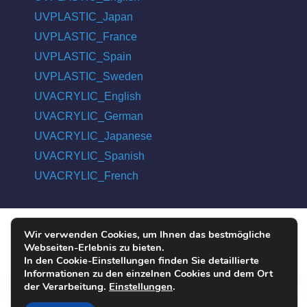
UVPLASTIC_Japan
UVPLASTIC_France
UVPLASTIC_Spain
UVPLASTIC_Sweden
UVACRYLIC_English
UVACRYLIC_German
UVACRYLIC_Japanese
UVACRYLIC_Spanish
UVACRYLIC_French
Wir verwenden Cookies, um Ihnen das bestmögliche
COPYRIGHT © 2004 - 2026 UVPLASTIC MATERIAL TECHNOLOGY
Webseiten-Erlebnis zu bieten.
CO., LTD. ALL RIGHTS RESERVED
In den Cookie-Einstellungen finden Sie detaillierte
Informationen zu den einzelnen Cookies und dem Ort
der Verarbeitung.
Einstellungen
.