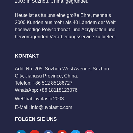
2003 in Suzhou, China, gegründet.
Heute ist es für uns eine große Ehre, mehr als
2000 Kunden aus mehr als 40 Ländern der Welt
hochwertige Polycarbonat- und Acrylplatten und
hervorragenden Verarbeitungsservice zu bieten.
KONTAKT
Add: No. 205, Suzhou West Avenue, Suzhou
City, Jiangsu Province, China.
Telefon: +86 512 85186727
WhatsApp: +86 18118123076
WeChat: uvplastic2003
E-Mail:
info@uvplastic.com
FOLGEN SIE UNS
linkedin
youtube
facebook
pinterest
twitter
instagram