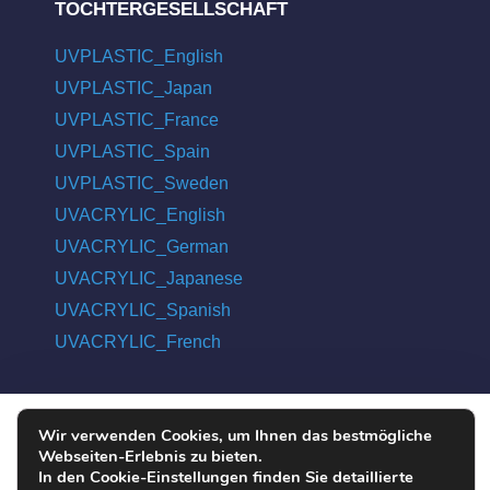
TOCHTERGESELLSCHAFT
UVPLASTIC_English
UVPLASTIC_Japan
UVPLASTIC_France
UVPLASTIC_Spain
UVPLASTIC_Sweden
UVACRYLIC_English
UVACRYLIC_German
UVACRYLIC_Japanese
UVACRYLIC_Spanish
UVACRYLIC_French
Wir verwenden Cookies, um Ihnen das bestmögliche
COPYRIGHT © 2004 - 2026 UVPLASTIC MATERIAL TECHNOLOGY
Webseiten-Erlebnis zu bieten.
CO., LTD. ALL RIGHTS RESERVED
In den Cookie-Einstellungen finden Sie detaillierte