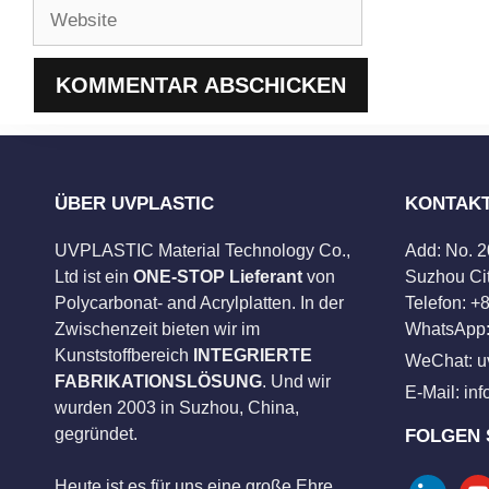
Website
ÜBER UVPLASTIC
KONTAK
UVPLASTIC Material Technology Co.,
Add: No. 
Ltd ist ein
ONE-STOP Lieferant
von
Suzhou Cit
Polycarbonat- and Acrylplatten. In der
Telefon: 
Zwischenzeit bieten wir im
WhatsApp:
Kunststoffbereich
INTEGRIERTE
WeChat: u
FABRIKATIONSLÖSUNG
. Und wir
E-Mail:
in
wurden 2003 in Suzhou, China,
gegründet.
FOLGEN 
Heute ist es für uns eine große Ehre,
linkedin
you