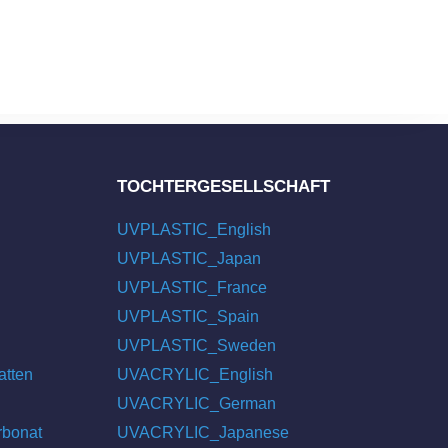
TOCHTERGESELLSCHAFT
UVPLASTIC_English
UVPLASTIC_Japan
UVPLASTIC_France
UVPLASTIC_Spain
UVPLASTIC_Sweden
atten
UVACRYLIC_English
UVACRYLIC_German
rbonat
UVACRYLIC_Japanese