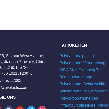
T
FÄHIGKEITEN
205, Suzhou West Avenue,
Polycarbonatplatten
y, Jiangsu Province, China.
Polycarbonat Verarbeitung
+86 512 85186727
VIEWSKY Glamping Zelt
 +86 18118123076
Bürostuhlunterlage
vplastic2003
Polycarbonat Schutzschild
fo@uvplastic.com
Antistatische Polycarbonatpl
SIE UNS
Polycarbonatscheiben
Infrarotdurchlässiges Polyca
tube
facebook
pinterest
twitter
instagram