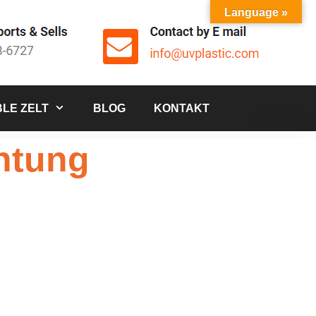
Language »
LE ZELT
BLOG
KONTAKT
htung