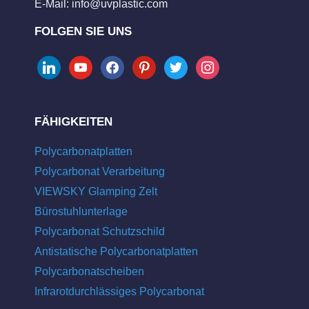
E-Mail:
info@uvplastic.com
FOLGEN SIE UNS
linkedin
youtube
facebook
pinterest
twitter
instagram
FÄHIGKEITEN
Polycarbonatplatten
Polycarbonat Verarbeitung
VIEWSKY Glamping Zelt
Bürostuhlunterlage
Polycarbonat Schutzschild
Antistatische Polycarbonatplatten
Polycarbonatscheiben
Infrarotdurchlässiges Polycarbonat