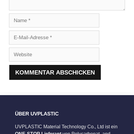
Name
E-
Mail-
Adresse
Website
ÜBER UVPLASTIC
UVPLASTIC Material Technology Co., Ltd ist ein
ONE-STOP Lieferant
von Polycarbonat- and