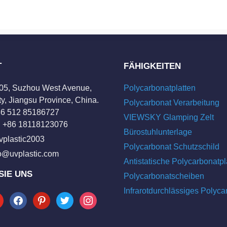
T
FÄHIGKEITEN
205, Suzhou West Avenue,
Polycarbonatplatten
y, Jiangsu Province, China.
Polycarbonat Verarbeitung
+86 512 85186727
VIEWSKY Glamping Zelt
 +86 18118123076
Bürostuhlunterlage
vplastic2003
Polycarbonat Schutzschild
fo@uvplastic.com
Antistatische Polycarbonatpl
SIE UNS
Polycarbonatscheiben
Infrarotdurchlässiges Polyca
tube
facebook
pinterest
twitter
instagram