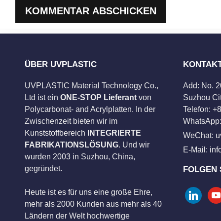
ÜBER UVPLASTIC
KONTAK
UVPLASTIC Material Technology Co.,
Add: No. 
Ltd ist ein
ONE-STOP Lieferant
von
Suzhou Cit
Polycarbonat- and Acrylplatten. In der
Telefon: 
Zwischenzeit bieten wir im
WhatsApp:
Kunststoffbereich
INTEGRIERTE
WeChat: u
FABRIKATIONSLÖSUNG
. Und wir
E-Mail:
in
wurden 2003 in Suzhou, China,
gegründet.
FOLGEN 
Heute ist es für uns eine große Ehre,
linkedin
you
mehr als 2000 Kunden aus mehr als 40
Ländern der Welt hochwertige