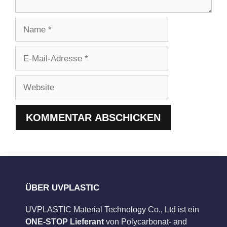
Name
E-
Mail-
Adresse
Website
ÜBER UVPLASTIC
UVPLASTIC Material Technology Co., Ltd ist ein
ONE-STOP Lieferant
von Polycarbonat- and