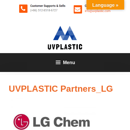
Zum
Language »
Inhalt
springen
Menu
UVPLASTIC Partners_LG