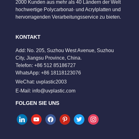
2000 Kunden aus mehr als 40 Ländern der Welt
hochwertige Polycarbonat- und Acrylplatten und
hervorragenden Verarbeitungsservice zu bieten.
KONTAKT
Add: No. 205, Suzhou West Avenue, Suzhou
City, Jiangsu Province, China.
Telefon: +86 512 85186727
WhatsApp: +86 18118123076
WeChat: uvplastic2003
E-Mail:
info@uvplastic.com
FOLGEN SIE UNS
linkedin
youtube
facebook
pinterest
twitter
instagram